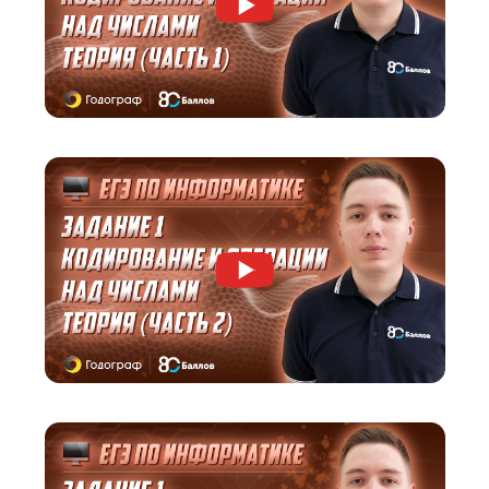
Мини-группа
до 8 человек
!
Ученик занимается в небольшой группе, изначально разделе
по уровню знаний, но во время обучения он может перевести
более сильную группу.
Посмотрите, как мы объясняем материал.
Вы бесплатно получите видеокурс от старше
эксперта по ОГЭ по информатике