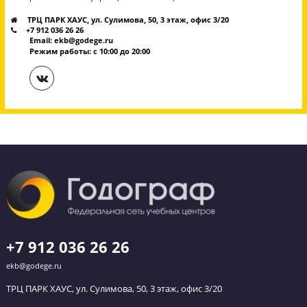
20.09.2025 г.
120 минут
6 400 р.
540 р.
10-й класс**
ак.час
** При наличии групп, либо с группами 11 класса
Обратный звонок