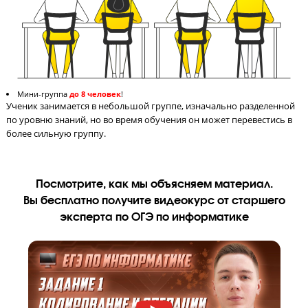
СМС-отчетность родителям после урока
После каждого урока родитель получает СМС с оценками реб
за работу на уроке, тестирование и домашнее задание.