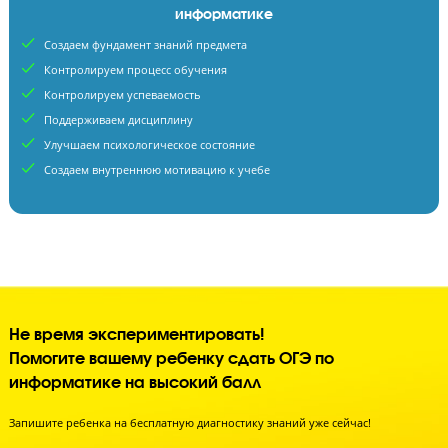
Тренируют навык нарешиванием тестов
Считают, что зазубрить материал достаточно
Комплексная подготовка в «Годографе» на оценку «5»
информатике
Создаем фундамент знаний предмета
Контролируем процесс обучения
Контролируем успеваемость
Поддерживаем дисциплину
Улучшаем психологическое состояние
Создаем внутреннюю мотивацию к учебе