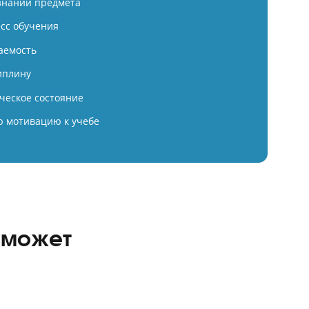
ексная подготовка в Годографе 
80+ баллов по физике
ий балл учеников Годографа в 2026 году — 80 баллов.
 фундамент знаний предмета
ируем процесс обучения
ируем успеваемость
живаем дисциплину
м психологическое состояние
 внутреннюю мотивацию к учебе