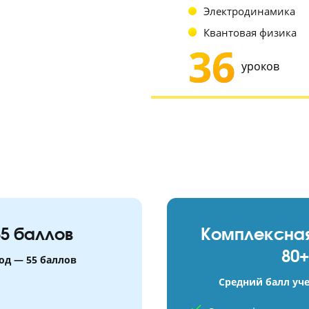
двигается 
ЕГЭ по 
Механи
Молекул
Электро
Квантов
36