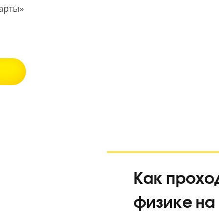
занятий!
екс Карты»
5.0
ВАНИЕ