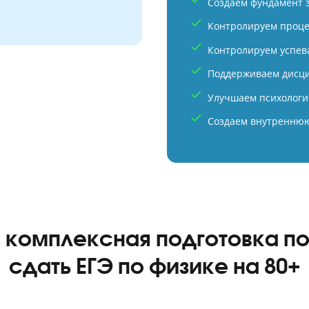
 = 55 баллов
Компл
 2026 год — 55 баллов
Средн
Создаем
точно
Контрол
Контрол
Поддер
Улучшае
Создаем