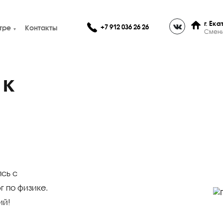
+7 912 036 26 26
О центре
Контакты
ки к
анимаясь с
нбург по физике.