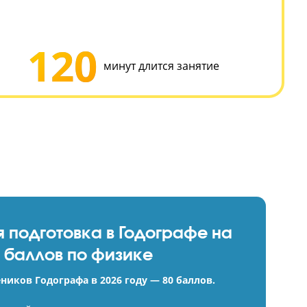
со скоростью 150км/ч.
физике включает в себя 4 раздела:
ка
ярная физика
динамика
ая физика
120
уроков
минут длится заняти