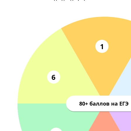
Тол
Комплексный подход Годографа
1