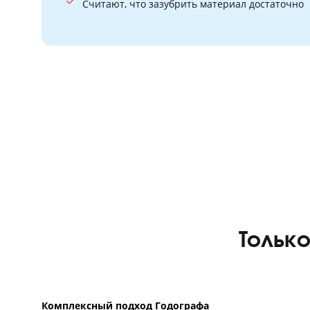
Обычная подготовка
Средний балл по ЕГЭ в России за
Тренируют навык нарешеванием тестов
Считают, что зазубрить материал доста