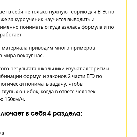
роходит подготовка к ЕГ
ке на 80+ баллов
зике включает в себя не только нужную теорию для
актики. Так же за курс ученик научится выводить и
формулы. А именно понимать откуда взялась форму
нципу она работает.
го усвоения материала приводим много примеров
 законов из мира вокруг нас.
жения высокого результата школьники изучат алго
 частые комбинации формул и законов 2 части ЕГЭ
чень важно логически понимать задачу, чтобы
вать риск глупых ошибок, когда в ответе человек