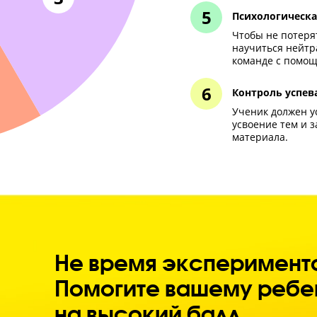
нег
дом
2
Кон
Если
мал
обуч
 ЕГЭ
Вну
С по
удов
и го
3
Пси
Чтоб
науч
кома
Кон