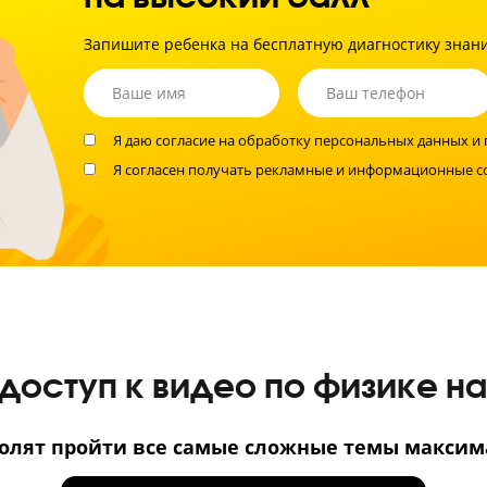
Учен
усво
мат
Не время экспер
Помогите вашему 
на высокий балл
Запишите ребенка на бесплатную диагно