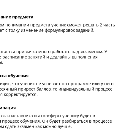
вка поможет
а 80+
бокое понимание предмета
ько при полном понимании предмета ученик сможет реша
и его не собьет с толку изменение формулировок заданий
циплина
еника выработается привычка много работать над экзам