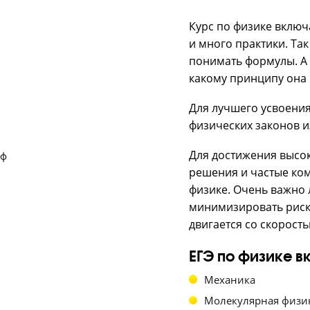
Как п
физи
Курс по фи
и много пр
понимать 
какому при
Для лучше
физических
Для дости
решения и
физике. О
минимизиро