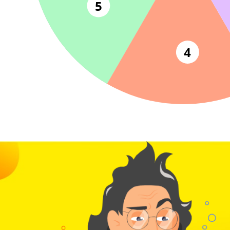
6
80+ баллов на
5
4