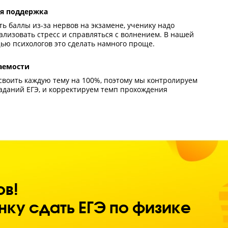
о будет четкое расписание занятий и дедлайны выполнен
ашней работы.
троль процесса обучения
 наставник видит, что ученик не успевает по программе 
енький ежемесячный прирост баллов, то индивидуальны
ения вовремя корректируется.
тренняя мотивация
мощью педагога-наставника и атмосферы ученику будет 
ольствие сам процесс обучения. Он будет разбираться в
реть желанием сдать экзамен как можно лучше.
хологическая поддержка
ы не потерять баллы из-за нервов на экзамене, ученику 
иться нейтрализовать стресс и справляться с волнением
нде с помощью психологов это сделать намного проще.
троль успеваемости