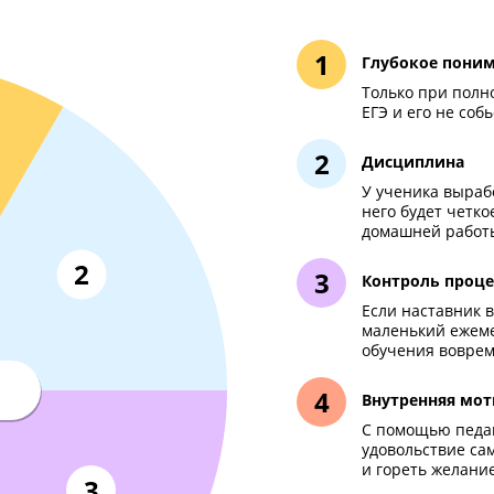
ько комплексная подгото
сдать ЕГЭ по физике н
Глу
Тол
ЕГЭ 
Дис
У уч