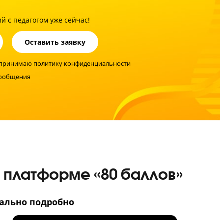
ик должен усвоить каждую тему на 100%, поэтому мы ко
ение тем и заданий ЕГЭ, и корректируем темп прохожден
ериала.
иментов!
ребенку сдать ЕГЭ по фи
стику знаний с педагогом уже сейчас!