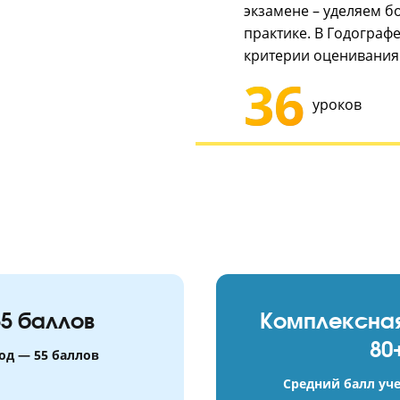
плотности 
Важно!
В к
ЕГЭ, мы не
А чтобы пр
экзамене 
практике. 
критерии 
36