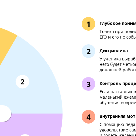
ько комплексная подгото
сдать ЕГЭ по химии н
Глу
Тол
ЕГЭ 
Дис