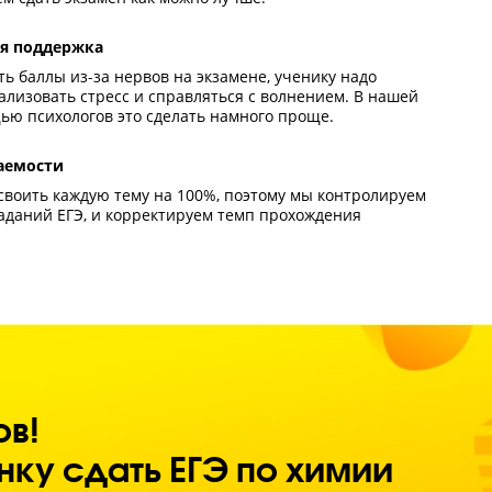
еника выработается привычка много работать над экзам
о будет четкое расписание занятий и дедлайны выполнен
ашней работы.
троль процесса обучения
 наставник видит, что ученик не успевает по программе 
енький ежемесячный прирост баллов, то индивидуальны
ения вовремя корректируется.
тренняя мотивация
мощью педагога-наставника и атмосферы ученику будет 
ольствие сам процесс обучения. Он будет разбираться в
реть желанием сдать экзамен как можно лучше.
хологическая поддержка
ы не потерять баллы из-за нервов на экзамене, ученику 
иться нейтрализовать стресс и справляться с волнением
нде с помощью психологов это сделать намного проще.