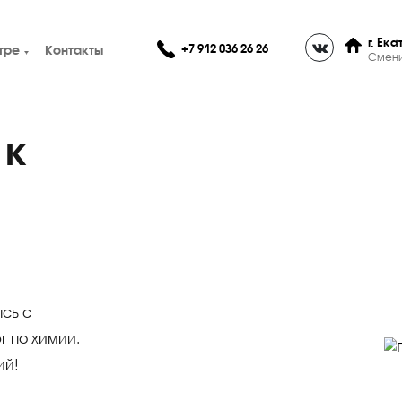
+7 912 036 26 26
О центре
Контакты
ки к
анимаясь с
нбург по химии.