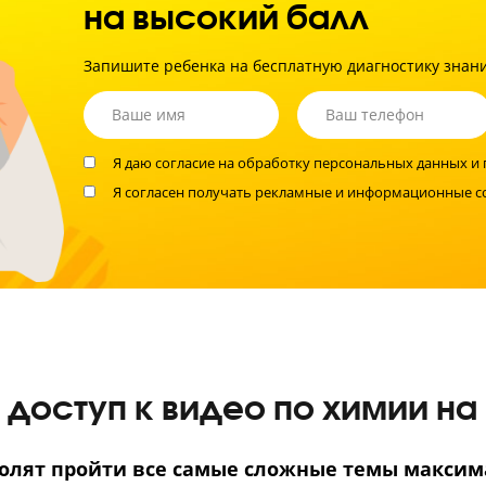
Кон
Учен
усво
мат
Не время экспер
Помогите вашему 
на высокий балл
Запишите ребенка на бесплатную диагно