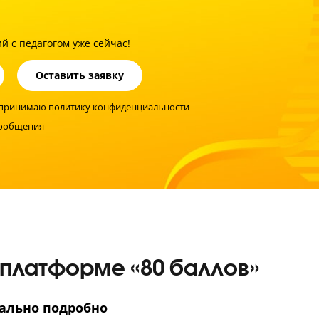
троль успеваемости
ик должен усвоить каждую тему на 100%, поэтому мы ко
ение тем и заданий ЕГЭ, и корректируем темп прохожден
ериала.
иментов!
ребенку сдать ЕГЭ по хи
стику знаний с педагогом уже сейчас!