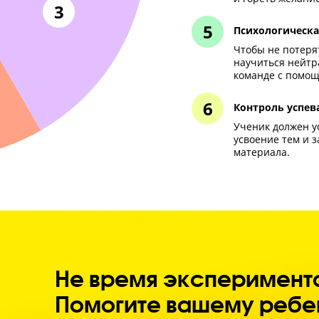
У уч
нег
дом
2
Кон
Если
мал
обуч
 ЕГЭ
Вну
С по
удов
и го
3
Пси
Чтоб
науч
кома