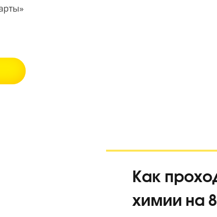
занятий!
екс Карты»
5.0
ВАНИЕ