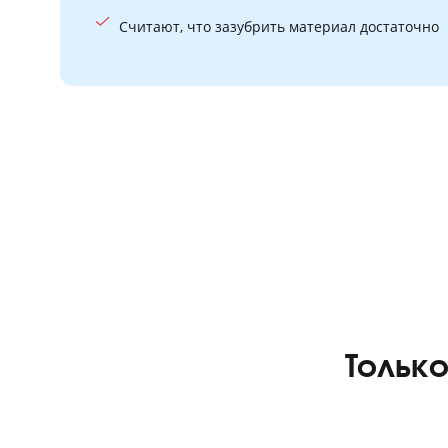
Обычная подготовка
Средний балл по ЕГЭ в России за
Тренируют навык нарешеванием тестов
Считают, что зазубрить материал доста