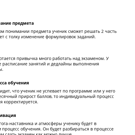
вка поможет
а 80+
бокое понимание предмета
ько при полном понимании предмета ученик сможет реша
и его не собьет с толку изменение формулировок заданий
циплина