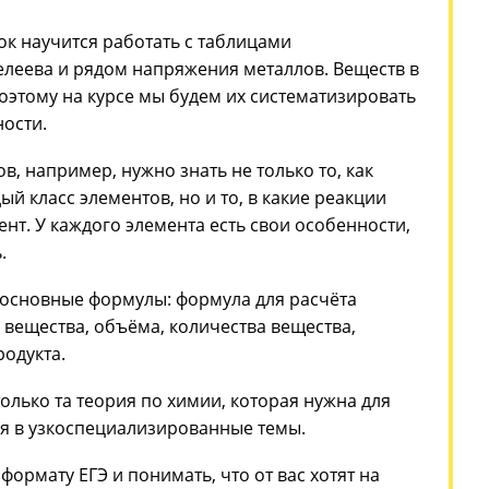
роходит подготовка к ЕГ
и на 80+ баллов
урса ребенок научится работать с таблицами
ости, Менделеева и рядом напряжения металлов. 
ь много, поэтому на курсе мы будем их системати
 закономерности.
ого нюансов, например, нужно знать не только то,
твует каждый класс элементов, но и то, в какие ре
аждый элемент. У каждого элемента есть свои особ
адо выучить.
ппа изучает основные формулы: формула для расчё
оли, массы вещества, объёма, количества веществ