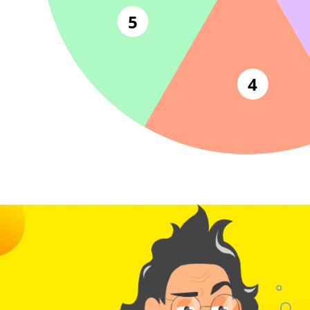
6
80+ баллов на
5
4