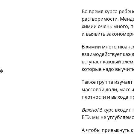
Как п
хими
Во время к
растворим
химии очен
и выявить
В химии мн
взаимодейс
вступает к
которые н
Также гру
массовой д