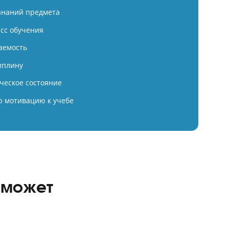
ексная подготовка в Годографе 
80+ баллов по химии
ий балл учеников Годографа в 2026 году — 80 баллов.
 фундамент знаний предмета
ируем процесс обучения
ируем успеваемость
живаем дисциплину
м психологическое состояние
 внутреннюю мотивацию к учебе