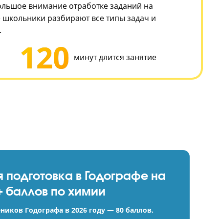
и выхода продукта.
урс входит только та теория по химии, которая нуж
 углубляемся в узкоспециализированные темы.
ивыкнуть к формату ЕГЭ и понимать, что от вас хот
– уделяем большое внимание отработке заданий на
В Годографе школьники разбирают все типы задач 
оценивания.
120
уроков
минут длится заняти